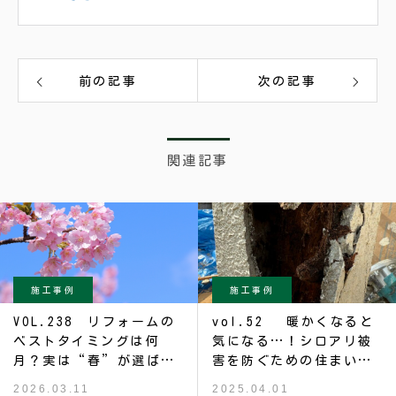
前の記事
次の記事
関連記事
施工事例
施工事例
VOL.238 リフォームの
vol.52 暖かくなると
ベストタイミングは何
気になる…！シロアリ被
月？実は“春”が選ばれ
害を防ぐための住まいの
る理由
工夫
2026.03.11
2025.04.01