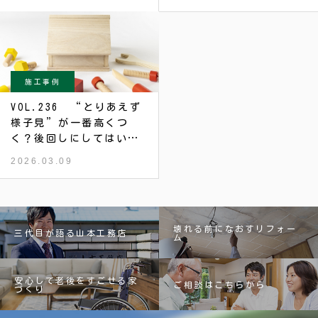
施工事例
VOL.236 “とりあえず
様子見”が一番高くつ
く？後回しにしてはいけ
ない家の症状5選
2026.03.09
壊れる前になおすリフォー
三代目が語る山本工務店
ム
安心して老後をすごせる家
ご相談はこちらから
づくり