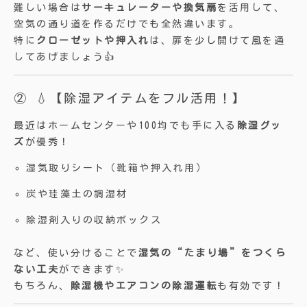
難しい場合は
サーキュレーターや換気扇
を活用して、
空気の通り道を作るだけでも全然違います。
特に
クローゼットや押入れ
は、扉を少し開けて風を通
してあげましょう👍
② 💧【除湿アイテムをフル活用！】
最近はホームセンターや100均でも手に入る
除湿グッ
ズ
が優秀！
湿気取りシート（靴箱や押入れ用）
炭や珪藻土の調湿材
除湿剤入りの収納ボックス
など、使い分けることで
湿気の“たまり場”をつくら
ない工夫
ができます✨
もちろん、
除湿機やエアコンの除湿運転
も有効です！