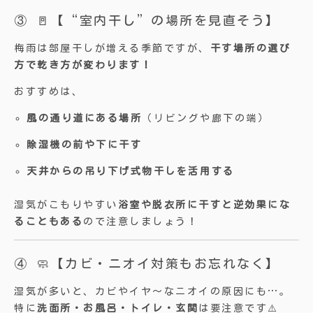
③ 🚪【“室内干し”の場所を見直そう】
梅雨は部屋干しが増える季節ですが、
干す場所の選び
方で乾き方が変わります！
おすすめは、
風の通り道にある場所
（リビングや廊下の端）
除湿機の前や下に干す
天井からの吊り下げ式物干しを活用する
湿気がこもりやすい
浴室や脱衣所に干すと逆効果にな
ることもある
ので注意しましょう！
④ 🧼【カビ・ニオイ対策もお忘れなく】
湿気が多いと、カビやイヤ〜なニオイの原因にも…。
特に
洗面所・お風呂・トイレ・玄関
は要注意です⚠️