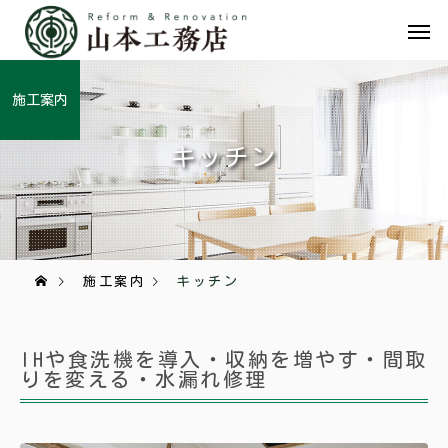
施工案内
キッチン
施工案内
キッチン
IHや食洗機を導入・収納を増やす・間取
りを変える・水漏れ修理