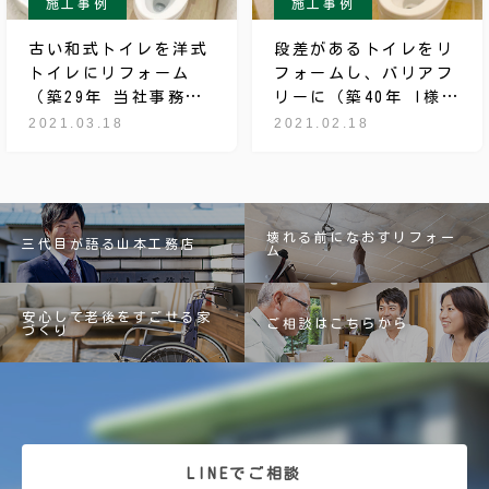
施工事例
施工事例
古い和式トイレを洋式
段差があるトイレをリ
トイレにリフォーム
フォームし、バリアフ
（築29年 当社事務所
リーに（築40年 I様
トイレ）
邸）
2021.03.18
2021.02.18
壊れる前になおすリフォー
三代目が語る山本工務店
ム
安心して老後をすごせる家
ご相談はこちらから
づくり
LINEでご相談