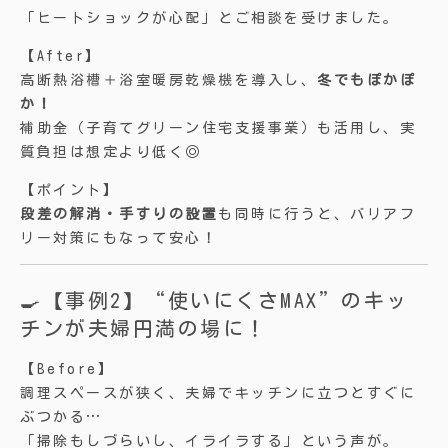
「ヒートショックが心配」とご相談を受けました。
【After】
高断熱浴槽＋浴室暖房乾燥機を導入し、
冬でもぽかぽ
か！
補助金（子育てグリーン住宅支援事業）も活用し、実
質負担は想定より低く◎
【ポイント】
段差の解消・手すりの設置
も同時に行うと、バリアフ
リー対策にもなって安心！
🍳【事例2】“使いにくさMAX”のキッ
チンが夫婦円満の場に！
【Before】
調理スペースが狭く、夫婦でキッチンに立つとすぐに
ぶつかる…
「掃除もしづらいし、イライラする」という声が。