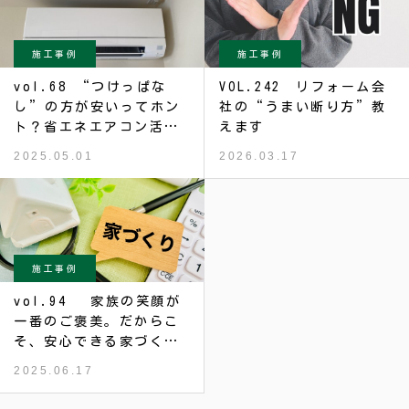
施工事例
施工事例
vol.68 “つけっぱな
VOL.242 リフォーム会
し”の方が安いってホン
社の“うまい断り方”教
ト？省エネエアコン活用
えます
術
2025.05.01
2026.03.17
施工事例
vol.94 家族の笑顔が
一番のご褒美。だからこ
そ、安心できる家づくり
を
2025.06.17