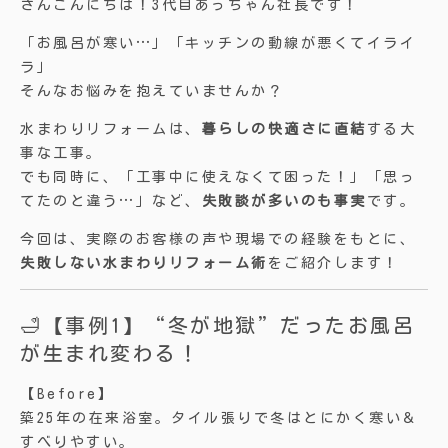
さんこんにちは！3代目あっちゃん社長です！
「お風呂が寒い…」「キッチンの動線が悪くてイライ
ラ」
そんなお悩みを抱えていませんか？
水まわりリフォームは、
暮らしの快適さに直結
する大
事な工事。
でも同時に、「工事中に使えなくて困った！」「思っ
てたのと違う…」など、
失敗談が多いのも事実
です。
今回は、実際のお客様の声や現場での経験をもとに、
失敗しない水まわりリフォーム術
をご紹介します！
🛁【事例1】“冬が地獄”だったお風呂
が生まれ変わる！
【Before】
築25年の在来浴室。タイル張りで冬はとにかく寒い＆
すべりやすい。