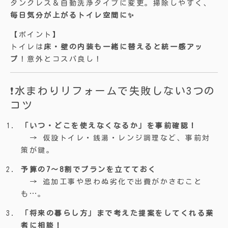
タンクレス＆自動洗浄タイプに変更。掃除しやすく、
毎日気分が上がるトイレ空間に✨
【ポイント】
トイレは
床・壁の内装も一緒に替えると統一感アッ
プ
！意外とコスパ良し！
❗水まわりリフォームで失敗しない3つの
コツ
「いつ・どこを使えなくなるか」を事前確認！
→ 仮設トイレ・銭湯・レンジ調理など、事前対
策が鍵。
予算の7〜8割でプランを立てておく
→ 追加工事や思わぬ劣化で出費がかさむこと
も…。
「将来の暮らし方」まで考えた提案をしてくれる業
者に相談！