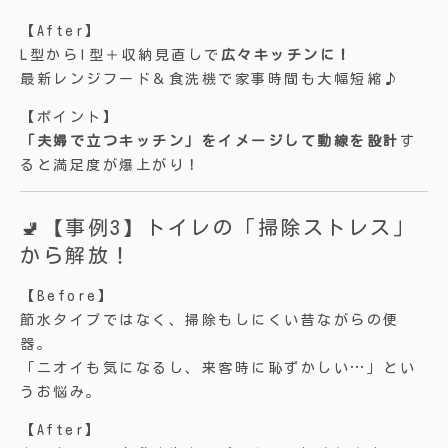
【After】
L型からI型＋収納見直しで
広々キッチンに！
最新レンジフード＆食洗機で家事時間も大幅短縮♪
【ポイント】
「夫婦で立つキッチン」をイメージして動線を設計
す
ると満足度が爆上がり！
🚽【事例3】トイレの「掃除ストレス」
から解放！
【Before】
節水タイプではなく、掃除もしにくい昔ながらの便
器。
「ニオイも気になるし、来客時に恥ずかしい…」とい
うお悩み。
【After】