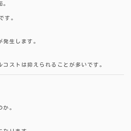
面。
安です。
が発生します。
ルコストは抑えられることが多いです。
ス
、
のか。