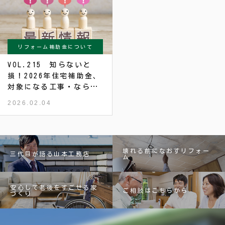
リフォーム補助金について
VOL.215 知らないと
損！2026年住宅補助金、
対象になる工事・ならな
い工事
2026.02.04
壊れる前になおすリフォー
三代目が語る山本工務店
ム
安心して老後をすごせる家
ご相談はこちらから
づくり