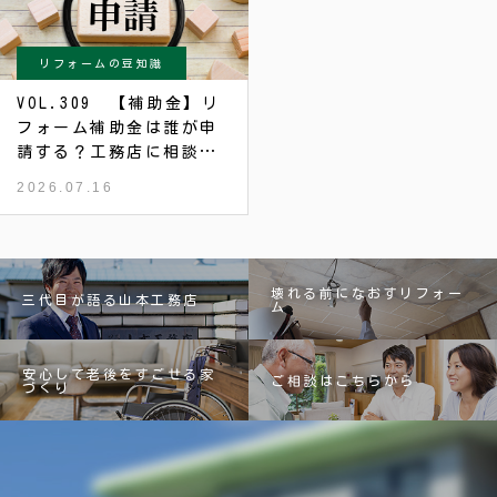
リフォームの豆知識
VOL.309 【補助金】リ
フォーム補助金は誰が申
請する？工務店に相談す
る前に知っておきたい流
2026.07.16
れ
壊れる前になおすリフォー
三代目が語る山本工務店
ム
安心して老後をすごせる家
ご相談はこちらから
づくり