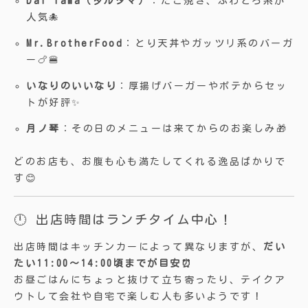
Dal Tama（ダルタマ）
：たこ焼き、ふわとろ系が
人気🐙
Mr.BrotherFood
：とり天丼やガッツリ系のバーガ
ー🍗🍔
いなりのいいなり
：厚揚げバーガーやポテからセッ
トが好評✨
月ノ琴
：その日のメニューは来てからのお楽しみ🎁
どのお店も、お腹も心も満たしてくれる逸品ばかりで
す😊
🕛 出店時間はランチタイム中心！
出店時間はキッチンカーによって異なりますが、
だい
たい11:00〜14:00頃までが目安⏰
お昼ごはんにちょっと抜けて立ち寄ったり、テイクア
ウトして会社や自宅で楽しむ人も多いようです！