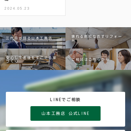
2024.05.23
壊れる前になおすリフォー
三代目が語る山本工務店
ム
安心して老後をすごせる家
ご相談はこちらから
づくり
LINEでご相談
山本工務店 公式LINE